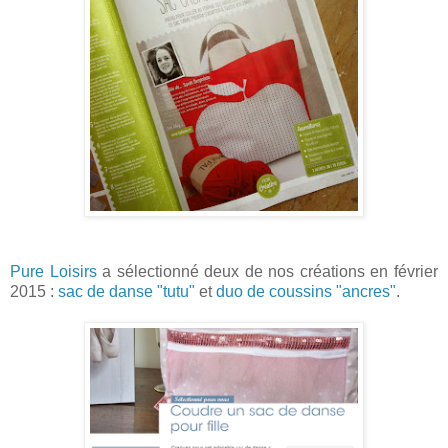
Pure Loisirs
a sélectionné deux de nos créations en février
2015 :
sac de danse "tutu"
et
duo de coussins "ancres"
.