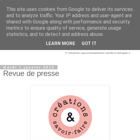
This site uses cookies from Google to deliver its services
and to analyze traffic. Your IP address and user-agent are
shared with Google along with performance and security
metrics to ensure quality of service, generate usage
statistics, and to detect and address abuse.
LEARN MORE
GOT IT
mardi 1 janvier 2013
Revue de presse