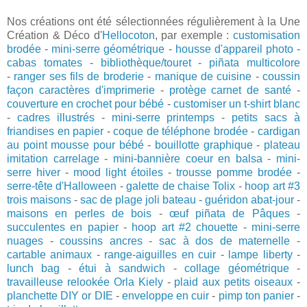
Nos créations ont été sélectionnées régulièrement à la Une
Création & Déco d'
Hellocoton
, par exemple :
customisation
brodée
-
mini-serre géométrique
-
housse d
'appareil photo
-
cabas tomates
-
bibliothèque/touret
-
piñata multicolore
-
ranger ses fils de broderie
-
manique de cuisine
-
coussin
façon caractères d'imprimerie
-
protège carnet de santé
-
couverture en crochet pour bébé
-
customiser un t-shirt blanc
-
cadres illustrés
-
mini-serre printemps
-
petits sacs à
friandises en papier
-
coque de téléphone brodée
-
cardigan
au point mousse pour bébé
-
bouillotte graphique
-
plateau
imitation carrelage
-
mini-bannière coeur en balsa
-
mini-
serre hiver
-
mood light étoiles
-
trousse pomme brodée
-
serre-tête d'Halloween
-
galette de chaise Tolix
-
hoop art #3
trois maisons
-
sac de plage joli bateau
-
guéridon abat-jour
-
maisons en perles de bois
-
œuf pi
ñata de Pâques
-
succulentes en papier
-
hoop art #2 chouette
-
mini-serre
nuages
-
coussins ancres
-
sac à dos de maternelle
-
cartable animaux
-
range-aiguilles en cuir
-
lampe liberty
-
lunch bag
-
étui à sandwich
-
collage géométrique
-
travailleuse relookée Orla Kiely
-
plaid aux petits oiseaux
-
planchette DIY or DIE
-
enveloppe en cuir
-
pimp ton panier
-