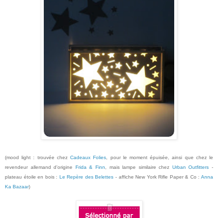
(mood light : trouvée chez
Cadeaux Folies
,
pour l
e moment
épuisée,
ainsi que chez le
revendeur
allemand
d'origine
Frida & Finn
, mais lampe similaire chez
Urban Outfitters
-
plateau étoile en
bois
:
Le Repère des Belettes
- affiche New York Rifle
Paper & Co :
Anna
Ka Bazaar
)