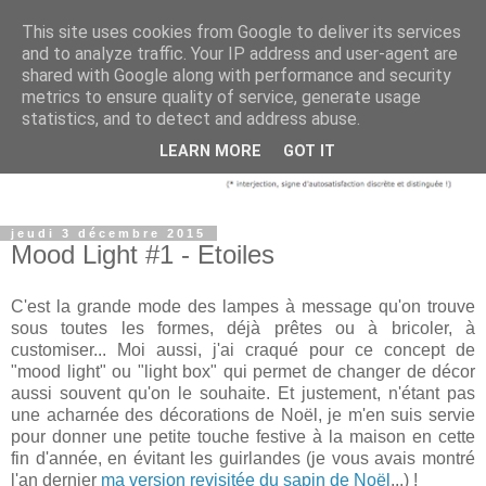
This site uses cookies from Google to deliver its services
and to analyze traffic. Your IP address and user-agent are
shared with Google along with performance and security
metrics to ensure quality of service, generate usage
statistics, and to detect and address abuse.
LEARN MORE
GOT IT
jeudi 3 décembre 2015
Mood Light #1 - Etoiles
C'est la grande mode des lampes à message qu'on trouve
sous toutes les formes, déjà prêtes ou à bricoler, à
customiser... Moi aussi, j'ai craqué pour ce concept de
"mood light" ou "light box" qui permet de changer de décor
aussi souvent qu'on le souhaite. Et justement, n'étant pas
une
acharn
ée des décorations de Noël, je m'en suis servie
pour donner une petite touche festive à la maison en cette
fin d'année, en évitant les guirlandes (
je vous avais montré
l'an dernier
ma version revisitée du sapin de Noël
...) !