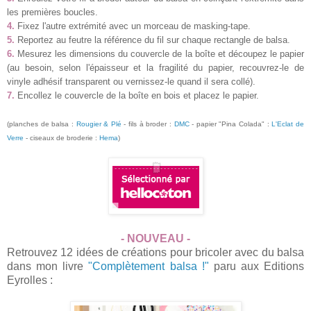
les premières boucles.
4.
Fixez l'autre extrémité avec un morceau de masking-tape.
5.
Reportez au feutre la référence du fil sur chaque rectangle de balsa.
6.
Mesurez les dimensions du couvercle de la boîte et découpez le papier
(au besoin, selon l'épaisseur et la fragilité du papier, recouvrez-le de
vinyle adhésif transparent ou vernissez-le quand il sera collé).
7.
Encollez le couvercle de la boîte en bois et placez le papier.
(planches de balsa :
Rougier & Plé
- fils à broder :
DMC
- papier "Pina Colada" :
L'Eclat de
Verre
- ciseaux de broderie :
Hema
)
- NOUVEAU -
Retrouvez 12 idées de créations pour bricoler avec du balsa
dans mon livre
"Complètement balsa !"
paru aux Editions
Eyrolles :