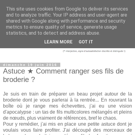
This site uses cookies from Google to deliver its services
and to analyze traffic. Your IP address and user-agent are
shared with Google along with performance and security
metrics to ensure quality of service, generate usage
statistics, and to detect and address abuse.
LEARN MORE
GOT IT
dimanche 19 juin 2016
Astuce ★ Comment ranger ses fils de
broderie ?
Je suis en train de préparer un beau projet autour de la
broderie dont je vous parlerai à la rentrée... En rouvrant la
boîte où je range mes échevettes, j'ai eu une vision
d'apocalypse : un tas de fils multicolores mélangés et pleins
de nœuds, plus vraiment de références, bref le chaos.
Pour y remédier, j'ai mis en place une petite astuce dont je
voulais vous faire profiter. J'ai découpé des morceaux de