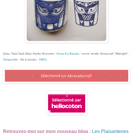
(tissu Twist Dark Blue Atelier Brunette :
Anna Ka Bazaar
- encre textile Versacraft "Midnight" :
Tamporelle
- fils à broder :
DMC
)
Retrouvez-moi sur mon nouveau blog :
Les Plaisanteries