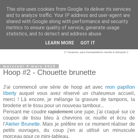
This site uses cookies from Google to deliver its services
and to analyze traffic. Your IP address and user-agent are
shared with Google along with performance and security
metrics to ensure quality of service, generate usage
statistics, and to detect and address abuse.
LEARN MORE
GOT IT
mercredi 4 mars 2015
Hoop #2 - Chouette brunette
J'ai commencé une série de hoop art avec
mon papillon
liberty
auquel vous avez réservé un chaleureux accueil,
merci ! Là encore, je mélange la gravure de tampons, la
broderie et le tissu pour un nouveau tambour...
Pensant me coudre
rapidement
une jupe, j'ai craqué sur ce
coupon de tissu bleu à chevrons or, rouille et écru de
l'
Atelier Brunette
. Mais je préfère en ce moment réaliser de
petits ouvrages, du coup j'en ai utilisé un minuscule
morceau pour ce mini-tableau.