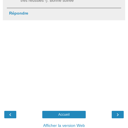
très réussies !). Bonne soirée
Répondre
‹
›
Accueil
Afficher la version Web