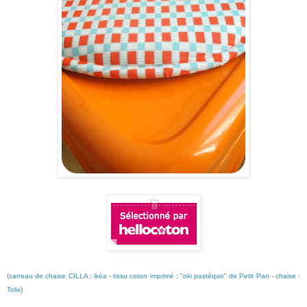
(
carreau de chaise CILLA : ikéa
-
tissu coton imprimé : "oki pastèque" de Petit Pan
-
chaise :
Tolix
)