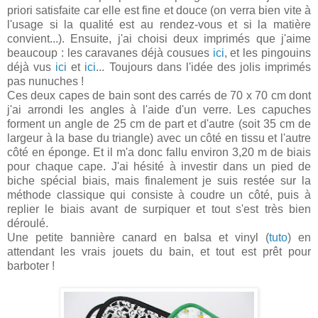
priori
satisfaite car elle est fine et douce (on verra bien vite à
l'usage si la qualité est au rendez-vous et si la matière
convient...). Ensuite, j'ai choisi deux imprimés que j'aime
beaucoup : les caravanes déjà cousues
ici
, et les pingouins
déjà vus
ici
et
ici
... Toujours dans l'idée des jolis imprimés
pas nunuches !
Ces deux capes de bain sont des carrés de 70 x 70 cm dont
j'ai arrondi les angles à l'aide d'un verre. Les capuches
forment un angle de 25 cm de part et d'autre (soit 35 cm de
largeur à la base du triangle) avec un côté en tissu et l'autre
côté en éponge. Et il m'a donc fallu environ 3,20 m de biais
pour chaque cape. J'ai hésité à investir dans un pied de
biche spécial biais, mais finalement je suis restée sur la
méthode classique qui consiste à coudre un côté, puis à
replier le biais avant de surpiquer et tout s'est très bien
déroulé.
Une petite bannière canard en balsa et vinyl (
tuto
) en
attendant les vrais jouets du bain, et tout est prêt pour
barboter !