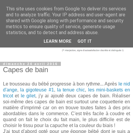
This site uses cookies from Google to deliver its services
and to analyze traffic. Your IP address and user-agent are
shared with Google along with performance and security
metrics to ensure quality of service, generate usage
statistics, and to detect and address abuse.
LEARN MORE
GOT IT
dimanche 24 avril 2016
Capes de bain
Le trousseau du bébé progresse à bon rythme... Après
le nid
d'ange
,
la gigoteuse #1
,
la tenue chic
,
les mini-baskets en
tricot
et
le gilet
, j'y ai ajouté deux capes de bain. Réaliser
soi-même des capes de bain est surtout une coquetterie en
matière d'imprimé car on en trouve toutes faites à des prix
abordables dans le commerce. C'est très facile à coudre et
quand on fait le choix du fait main, le plus difficile est de
choisir le tissu pour la capuche et la couleur du biais !
J'ai tout d'abord opté pour une éponge bébé dont je suis
a