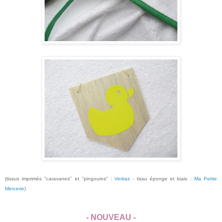
(tissus imprimés "caravanes" et "pingouins" :
Veritas
- tissu éponge et biais :
Ma Petite
Mercerie
)
- NOUVEAU -