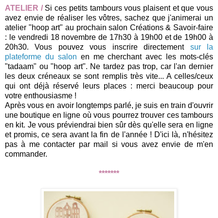
ATELIER /
Si ces petits tambours vous plaisent et que vous
avez envie de réaliser les vôtres, sachez que j'animerai un
atelier "hoop art" au prochain salon Créations & Savoir-faire
: le vendredi 18 novembre de 17h30 à 19h00 et de 19h00 à
20h30. Vous pouvez vous inscrire directement
sur la
plateforme du salon
en me cherchant avec les mots-clés
"tadaam" ou "hoop art". Ne tardez pas trop, car l'an dernier
les deux créneaux se sont remplis très vite... A celles/ceux
qui ont déjà réservé leurs places : merci beaucoup pour
votre enthousiasme !
Après vous en avoir longtemps parlé, je suis en train d'ouvrir
une boutique en ligne où vous pourrez trouver ces tambours
en kit. Je vous préviendrai b
ien sûr
dès qu'elle sera en ligne
et promis, ce sera avant la fin de l'année ! D'ici là, n'hésitez
pas
à me contac
ter par mail si vous
avez envie d
e m'en
commander.
*******