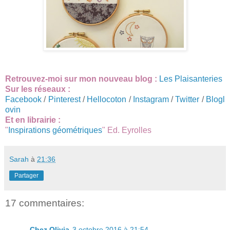
Retrouvez-moi sur mon nouveau blog :
Les Plaisanteries
Sur les réseaux :
Facebook
/
Pinterest
/
Hellocoton
/
Instagram
/
Twitter
/
Blogl
ovin
Et en librairie :
"
Inspirations géométriques
" Ed. Eyrolles
Sarah
à
21:36
Partager
17 commentaires:
Chez Olivia
3 octobre 2016 à 21:54