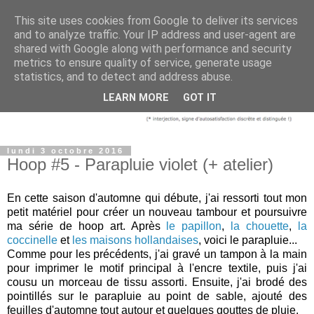
This site uses cookies from Google to deliver its services
and to analyze traffic. Your IP address and user-agent are
shared with Google along with performance and security
metrics to ensure quality of service, generate usage
statistics, and to detect and address abuse.
LEARN MORE
GOT IT
lundi 3 octobre 2016
Hoop #5 - Parapluie violet (+ atelier)
En cette saison d'automne qui débute, j'ai ressorti tout mon
petit matériel pour créer un nouveau tambour et poursuivre
ma série de hoop art. Après
le papillon
,
la chouette
,
la
coccinelle
et
les maisons hollandaises
, voici le parapluie...
Comme pour les précédents, j'ai gravé un tampon à la main
pour imprimer le motif principal à l'encre textile, puis j'ai
cousu
un morceau de tissu
assorti
. Ensuite, j'ai brodé des
pointillés sur le parapluie au point de sable, ajouté des
feuilles d'automne tout autour et quelques gouttes de pluie.