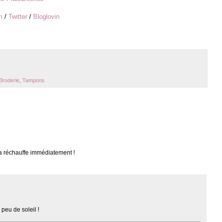
m
/
Twitter
/
Bloglovin
Broderie
,
Tampons
Ça réchauffe immédiatement !
 peu de soleil !