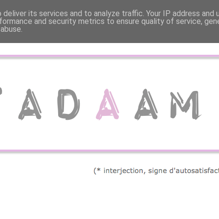
deliver its services and to analyze traffic. Your IP address and
formance and security metrics to ensure quality of service, ge
 abuse.