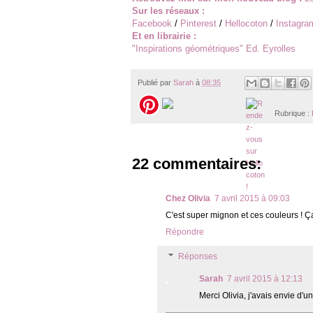
Sur les réseaux :
Facebook
/
Pinterest
/
Hellocoton
/
Instagra
Et en librairie :
"
Inspirations géométriques
" Ed. Eyrolles
Publié par
Sarah
à
08:35
Rubrique :
22 commentaires:
Chez Olivia
7 avril 2015 à 09:03
C'est super mignon et ces couleurs ! 
Répondre
Réponses
Sarah
7 avril 2015 à 12:13
Merci Olivia, j'avais envie d'un