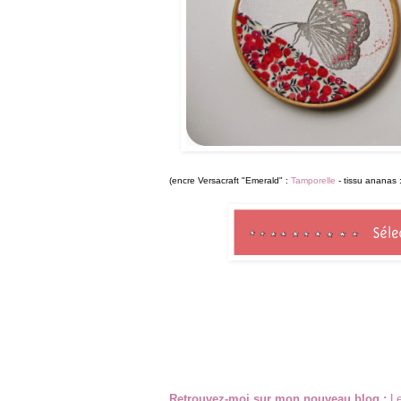
(encre Versacraft "Emerald" :
Tamporelle
- tissu ananas 
Retrouvez-moi sur mon nouveau blog :
Le