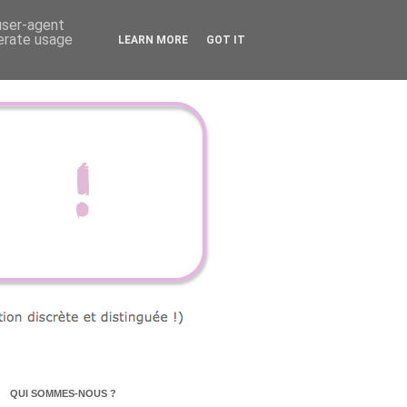
 user-agent
nerate usage
LEARN MORE
GOT IT
QUI SOMMES-NOUS ?