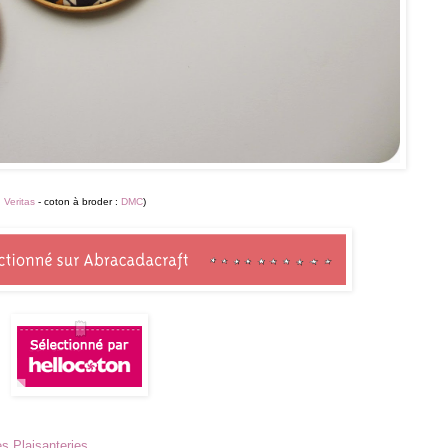
:
Veritas
- coton à broder :
DMC
)
s Plaisanteries