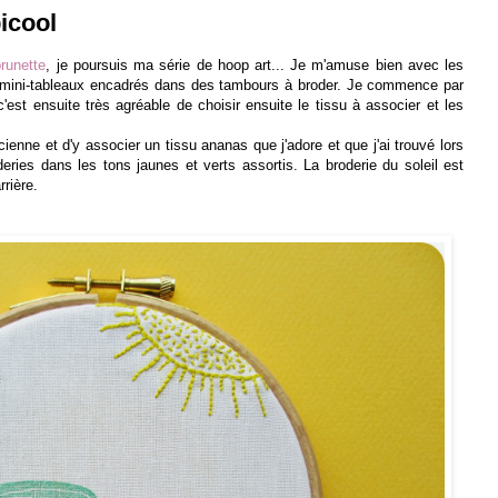
icool
runette
, je poursuis ma série de hoop art... Je m'amuse bien avec les
ces mini-tableaux encadrés dans des tambours à broder. Je commence par
'est ensuite très agréable de choisir ensuite le tissu à associer et les
ancienne et d'y associer un tissu ananas
que j'adore et que j'ai trouvé lors
ries dans les tons jaunes et verts assortis. La broderie du soleil est
rrière
.