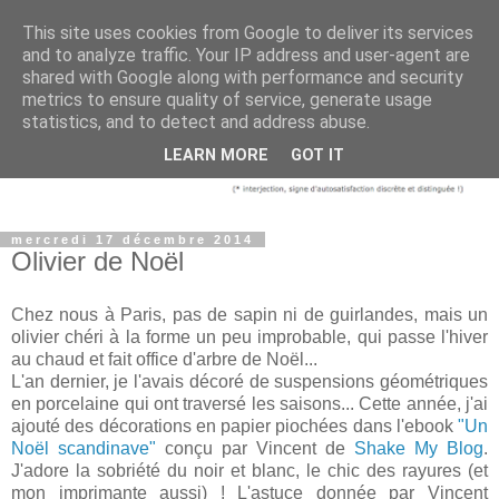
This site uses cookies from Google to deliver its services
and to analyze traffic. Your IP address and user-agent are
shared with Google along with performance and security
metrics to ensure quality of service, generate usage
statistics, and to detect and address abuse.
LEARN MORE
GOT IT
mercredi 17 décembre 2014
Olivier de Noël
Chez nous à Paris, pas de sapin ni de guirlandes, mais un
olivier chéri à la forme un peu improbable, qui passe l'hiver
au chaud et fait office d'arbre de Noël...
L'an dernier, je l'avais décoré de suspensions géométriques
en porcelaine qui ont traversé les saisons... Cette année, j'ai
ajouté des décorations en papier piochées dans l'ebook
"Un
Noël scandinave"
conçu par Vincent de
Shake My Blog
.
J'adore la sobriété du noir et blanc, le chic des rayures (et
mon imprimante aussi) ! L'astuce donnée par Vincent