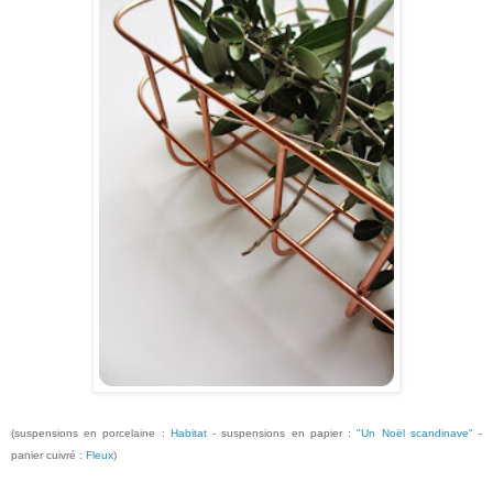
(suspensions en porcelaine :
Habitat
- suspensions en papier :
"Un Noël scandinave"
-
panier cuivré :
Fleux
)