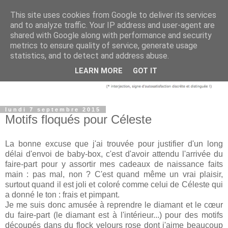
This site uses cookies from Google to deliver its services
and to analyze traffic. Your IP address and user-agent are
shared with Google along with performance and security
metrics to ensure quality of service, generate usage
statistics, and to detect and address abuse.
LEARN MORE
GOT IT
lundi 7 septembre 2015
Motifs floqués pour Céleste
La bonne excuse que j'ai trouvée pour justifier d'un long
délai d'envoi de baby-box, c'est d'avoir attendu l'arrivée du
faire-part pour y assortir mes cadeaux de naissance faits
main : pas mal, non ? C'est quand même un vrai plaisir,
surtout quand il est joli et coloré comme celui de Céleste qui
a donné le ton : frais et pimpant.
Je me suis donc amusée à reprendre le diamant et le cœur
du faire-part (le diamant est à l'intérieur...) pour des motifs
découpés dans du flock velours rose dont j'aime beaucoup