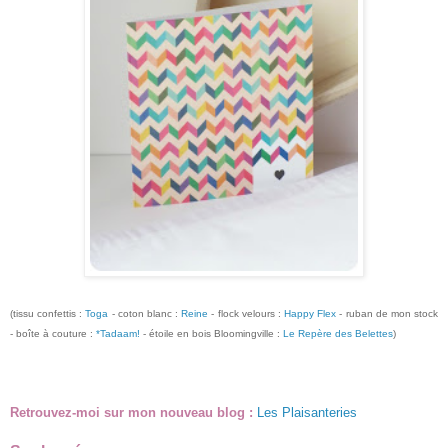
(tissu confettis :
Toga
- coton blanc :
Reine
- flock velours :
Happy Flex
- ruban de mon stock
- boîte à couture :
*Tadaam!
- étoile en bois Bloomingville :
Le Repère des Belettes
)
Retrouvez-moi sur mon nouveau blog :
Les Plaisanteries