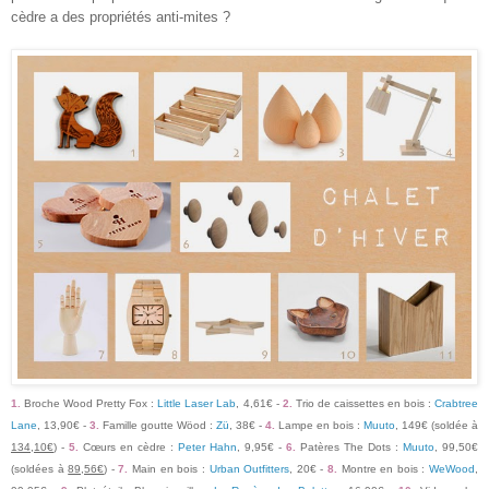
cèdre a des propriétés anti-mites ?
1.
Broche Wood Pretty Fox :
Little Laser Lab
, 4,61€ -
2.
Trio de caissettes en bois :
Crabtree
Lane
, 13,90€ -
3.
Famille goutte Wöod :
Zü
, 38€ -
4.
Lampe en bois :
Muuto
, 149€ (soldée à
134,10€
) -
5.
Cœurs en cèdre :
Peter Hahn
, 9,95€ -
6.
Patères The Dots :
Muuto
, 99,50€
(soldées à
89,56€
) -
7.
Main en bois :
Urban Outfitters
, 20€ -
8.
Montre en bois :
WeWood
,