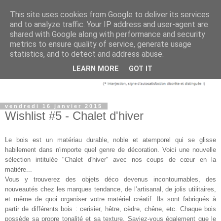
This site uses cookies from Google to deliver its services
and to analyze traffic. Your IP address and user-agent are
shared with Google along with performance and security
metrics to ensure quality of service, generate usage
statistics, and to detect and address abuse.
LEARN MORE
GOT IT
vendredi 16 janvier 2015
Wishlist #5 - Chalet d'hiver
Le bois est un matériau durable, noble et atemporel qui se glisse
habilement dans n'importe quel genre de décoration. Voici une nouvelle
sélection intitulée "Chalet d'hiver" avec nos coups de cœur en la
matière...
Vous y trouverez des objets déco devenus incontournables, des
nouveautés chez les marques tendance, de l’artisanal, de jolis utilitaires,
et même de quoi organiser votre matériel créatif. Ils sont fabriqués à
partir de différents bois : cerisier, hêtre, cèdre, chêne, etc. Chaque bois
possède sa propre tonalité et sa texture. Saviez-vous également que le