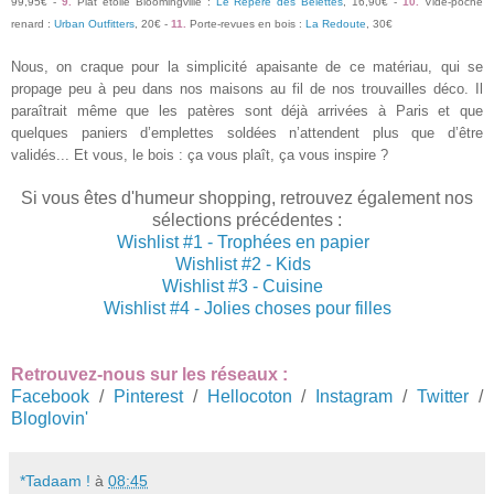
99,95€ -
9.
Plat étoile Bloomingville :
Le Repère des Belettes
, 16,90€ -
10.
Vide-poche
renard :
Urban Outfitters
, 20€ -
11.
Porte-revues en bois :
La Redoute
, 30€
Nous, on craque pour la simplicité apaisante de ce matériau, qui se
propage peu à peu dans nos maisons au fil de nos trouvailles déco. Il
paraîtrait même que les patères sont déjà arrivées à Paris et que
quelques paniers d’emplettes soldées n’attendent plus que d’être
validés... Et vous, le bois : ça vous plaît, ça vous inspire ?
Si vous êtes d'humeur shopping, retrouvez également nos
sélections précédentes :
Wishlist #1 - Trophées en papier
Wishlist #2 - Kids
Wishlist #3 - Cuisine
Wishlist #4 - Jolies choses pour filles
Retrouvez-nous sur les réseaux :
Facebook
/
Pinterest
/
Hellocoton
/
Instagram
/
Twitter
/
Bloglovin'
*Tadaam !
à
08:45