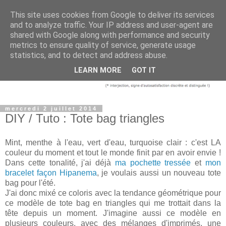
This site uses cookies from Google to deliver its services
and to analyze traffic. Your IP address and user-agent are
shared with Google along with performance and security
metrics to ensure quality of service, generate usage
statistics, and to detect and address abuse.
LEARN MORE
GOT IT
mercredi 2 juillet 2014
DIY / Tuto : Tote bag triangles
Mint, menthe à l'eau, vert d'eau, turquoise clair : c'est LA
couleur du moment et tout le monde finit par en avoir envie !
Dans cette tonalité, j'ai déjà
ma pochette tressée
et
mon
bracelet façon Hipanema
, je voulais aussi un nouveau tote
bag pour l'été.
J'ai donc mixé ce coloris avec la tendance géométrique pour
ce modèle de tote bag en triangles qui me trottait dans la
tête depuis un moment. J'imagine aussi ce modèle en
plusieurs couleurs, avec des mélanges d'imprimés, une