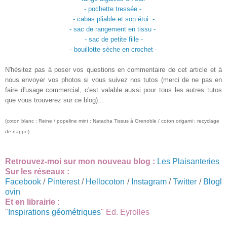
- pochette tressée -
- cabas pliable et son étui -
- sac de rangement en tissu -
- sac de petite fille -
- bouillotte sèche en crochet -
N'hésitez pas à poser vos questions en commentaire de cet article et à
nous envoyer vos photos si vous suivez nos tutos (merci de ne pas en
faire d'usage commercial, c'est valable aussi pour tous les autres tutos
que vous trouverez sur ce blog)...
(coton blanc : Reine / popeline mint : Natacha Tissus à Grenoble / coton origami : recyclage
de nappe)
Retrouvez-moi sur mon nouveau blog :
Les Plaisanteries
Sur les réseaux :
Facebook
/
Pinterest
/
Hellocoton
/
Instagram
/
Twitter
/
Blogl
ovin
Et en librairie :
"
Inspirations géométriques
" Ed. Eyrolles