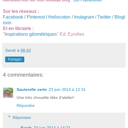
Retrouvez-moi sur mon nouveau blog :
Les Plaisanteries
Sur les réseaux :
Facebook
/
Pinterest
/
Hellocoton
/
Instagram
/
Twitter
/
Blogl
ovin
Et en librairie :
"
Inspirations géométriques
" Ed. Eyrolles
Sarah
à
08:42
Partager
4 commentaires:
Sauterelle verte
23 juin 2014 à 12:31
Une très chouette idée d'atelier!
Répondre
Réponses
Sarah
23 juin 2014 à 14:21