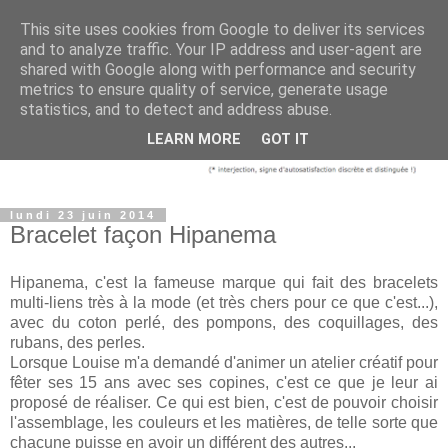
This site uses cookies from Google to deliver its services
and to analyze traffic. Your IP address and user-agent are
shared with Google along with performance and security
metrics to ensure quality of service, generate usage
statistics, and to detect and address abuse.
LEARN MORE
GOT IT
lundi 23 juin 2014
Bracelet façon Hipanema
Hipanema, c'est la fameuse marque qui fait des bracelets
multi-liens très à la mode (et très chers pour ce que c'est...),
avec du coton perlé, des pompons, des coquillages, des
rubans, des perles.
Lorsque Louise m'a demandé d'animer un atelier créatif pour
fêter ses 15 ans avec ses copines, c'est ce que je leur ai
proposé de réaliser. Ce qui est bien, c'est de pouvoir choisir
l'assemblage, les couleurs et les matières, de telle sorte que
chacune puisse en avoir un différent des autres...