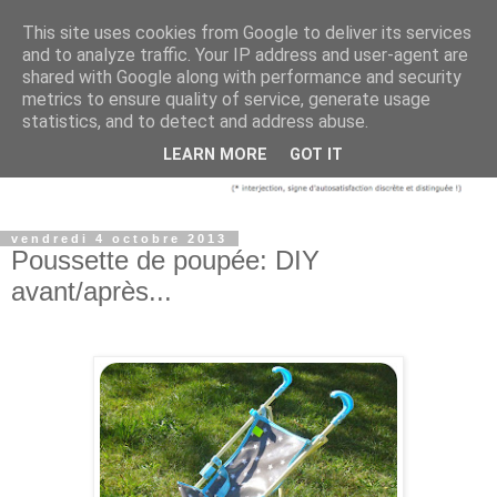
This site uses cookies from Google to deliver its services
and to analyze traffic. Your IP address and user-agent are
shared with Google along with performance and security
metrics to ensure quality of service, generate usage
statistics, and to detect and address abuse.
LEARN MORE
GOT IT
vendredi 4 octobre 2013
Poussette de poupée: DIY
avant/après...