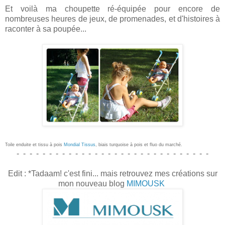
Et voilà ma choupette ré-équipée pour encore de
nombreuses heures de jeux, de promenades, et d'histoires à
raconter à sa poupée...
Toile enduite et tissu à pois
Mondial Tissus
, biais turquoise à pois et fluo du marché.
- - - - - - - - - - - - - - - - - - - - - - - - - - - - - -
Edit : *Tadaam! c'est fini... mais retrouvez mes créations sur
mon nouveau blog
MIMOUSK