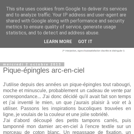
This site uses cookies from Google to deliver its services
and to analyze traffic. Your IP address and user-agent are
shared with Google along with performance and security
metrics to ensure quality of service, generate usage
statistics, and to detect and address abuse.
LEARN MORE
GOT IT
mercredi 2 octobre 2013
Pique-épingles arc-en-ciel
J'utilise depuis des années un pique-épingles tout rabougri,
moche et minuscule, probablement un cadeau de vente par
correspondance... J'ai donc décidé qu'il avait fait son temps
et j'ai inventé le mien, un que j'aurais plaisir à voir et à
utiliser. Passons les inspirations bucoliques trouvées en
ligne, je voulais de la couleur et une jolie sobriété.
J'ai d'abord découpé des petits tampons carrés, puis
tamponné mon damier arc-en-ciel à l'encre textile sur un
morceau de coton blanc. Un repassage de fixation, un