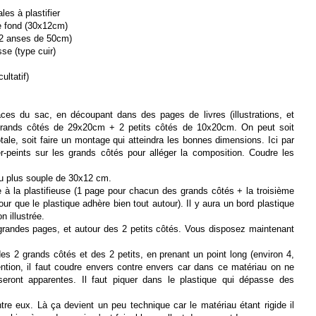
les à plastifier
le fond (30x12cm)
 2 anses de 50cm)
se (type cuir)
ultatif)
faces du sac, en découpant dans des pages de livres (illustrations, et
 grands côtés de 29x20cm + 2 petits côtés de 10x20cm. On peut soit
otale, soit faire un montage qui atteindra les bonnes dimensions. Ici par
-peints sur les grands côtés pour alléger la composition. Coudre les
eu plus souple de 30x12 cm.
âce à la plastifieuse (1 page pour chacun des grands côtés + la troisième
ur que le plastique adhère bien tout autour). Il y aura un bord plastique
 illustrée.
 grandes pages, et autour des 2 petits côtés. Vous disposez maintenant
s 2 grands côtés et des 2 petits, en prenant un point long (environ 4,
tention, il faut coudre envers contre envers car dans ce matériau on ne
seront apparentes. Il faut piquer dans le plastique qui dépasse des
re eux. Là ça devient un peu technique car le matériau étant rigide il