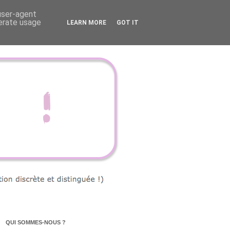
 user-agent
nerate usage
LEARN MORE
GOT IT
QUI SOMMES-NOUS ?