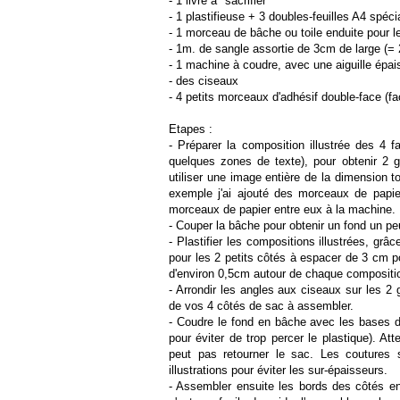
- 1 livre à "sacrifier"
- 1 plastifieuse + 3 doubles-feuilles A4 spécia
- 1 morceau de bâche ou toile enduite pour 
- 1m. de sangle assortie de 3cm de large (=
- 1 machine à coudre, avec une aiguille épais
- des ciseaux
- 4 petits morceaux d'adhésif double-face (fac
Etapes :
- Préparer la composition illustrée des 4 
quelques zones de texte), pour obtenir 2
utiliser une image entière de la dimension t
exemple j'ai ajouté des morceaux de papier
morceaux de papier entre eux à la machine.
- Couper la bâche pour obtenir un fond un p
- Plastifier les compositions illustrées, gr
pour les 2 petits côtés à espacer de 3 cm po
d'environ 0,5cm autour de chaque composition
- Arrondir les angles aux ciseaux sur les 2
de vos 4 côtés de sac à assembler.
- Coudre le fond en bâche avec les bases de
pour éviter de trop percer le plastique). At
peut pas retourner le sac. Les coutures 
illustrations pour éviter les sur-épaisseurs.
- Assembler ensuite les bords des côtés ent