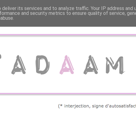
deliver its services and to analyze traffic. Your IP address and
formance and security metrics to ensure quality of service, ge
 abuse.