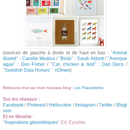
(sources de gauche à droite et de haut en bas :
"Animal
illustré" : Camille Medina
/
"Birds" : Sarah Abbott
/
"Arenque
aqua" : Don Fisher
/
"Cat, chicken & bird" : Dari Deco
/
"Swedish Dala Horses" : nOmeo
)
Retrouvez-moi sur mon nouveau blog :
Les Plaisanteries
Sur les réseaux :
Facebook
/
Pinterest
/
Hellocoton
/
Instagram
/
Twitter
/
Blogl
ovin
Et en librairie :
"
Inspirations géométriques
" Ed. Eyrolles