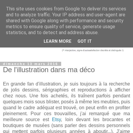
This site uses cookies from Google to deliver its services
and to analyze traffic. Your IP address and user-agent are
shared with Google along with performance and security
metrics to ensure quality of service, generate usage
statistics, and to detect and address abuse.
LEARN MORE
GOT IT
dimanche 13 mars 2016
De l'illustration dans ma déco
En grande fan d'illustration, je suis toujours à la recherche
de jolis dessins, sérigraphies et reproductions à afficher
chez nous. Une fois achetés, ils traînent parfois pendant
quelques mois sous blister, posés à même les meubles, puis
quand
le cadre
adéquat est trouvé, on peut enfin en profiter
pleinement. Pour ces trouvailles, j'ai remarqué que ma
meilleure source est
Etsy
, loin devant les brocantes et
boutiques de musées (sans parler des dessins personnels
qui mettent parfois plusieurs années à aboutir...). J'aime