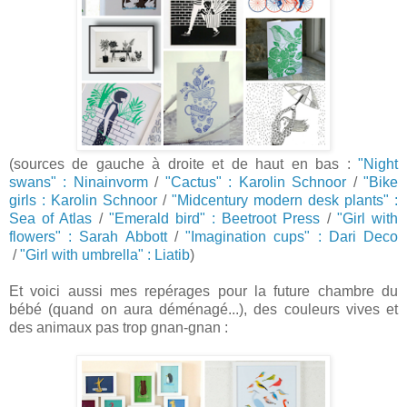
(sources de gauche à droite et de haut en bas :
"Night
swans" : Ninainvorm
/
"Cactus" : Karolin Schnoor
/
"Bike
girls : Karolin Schnoor
/
"Midcentury modern desk plants" :
Sea of Atlas
/
"Emerald bird" : Beetroot Press
/
"Girl with
flowers" : Sarah Abbott
/
"Imagination cups" : Dari Deco
/
"Girl with umbrella" : Liatib
)
Et voici aussi mes repérages pour la future chambre du
bébé (quand on aura déménagé...), des couleurs vives et
des animaux pas trop gnan-gnan :