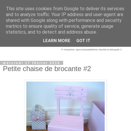
This site uses cookies from Google to deliver its services
and to analyze traffic. Your IP address and user-agent are
shared with Google along with performance and security
metrics to ensure quality of service, generate usage
statistics, and to detect and address abuse.
LEARN MORE
GOT IT
mercredi 17 février 2016
Petite chaise de brocante #2