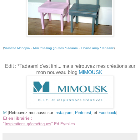
(
Valisette Monoprix
-
Mini tote-bag gouttes *Tadaam!
-
Chaise army *Tadaam!
)
Edit : *Tadaam! c'est fini... mais retrouvez mes créations sur
mon nouveau blog
MIMOUSK
M
[Retrouvez-moi aussi sur
Instagram
,
Pinterest
, et
Facebook
]
Et en librairie :
"
Inspirations géométriques
" Ed.Eyrolles