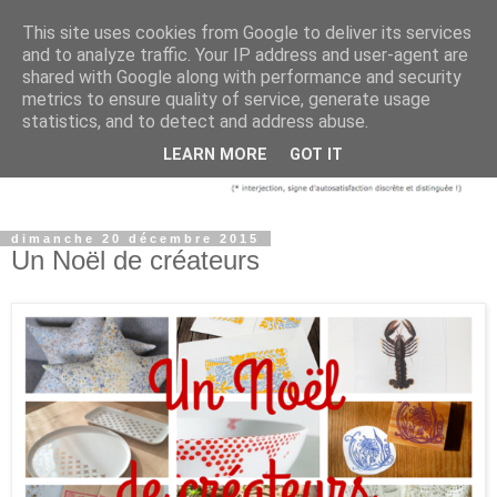
This site uses cookies from Google to deliver its services
and to analyze traffic. Your IP address and user-agent are
shared with Google along with performance and security
metrics to ensure quality of service, generate usage
statistics, and to detect and address abuse.
LEARN MORE
GOT IT
dimanche 20 décembre 2015
Un Noël de créateurs