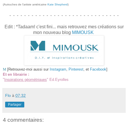
(Autruches de l'artiste américaine
Kate Shepherd
)
- - - - - - - - - - - - - - - - - - - - - - - - - - - - - -
Edit : *Tadaam! c'est fini... mais retrouvez mes créations sur
mon nouveau blog
MIMOUSK
M
[Retrouvez-moi aussi sur
Instagram
,
Pinterest
, et
Facebook
]
Et en librairie :
"
Inspirations géométriques
" Ed.Eyrolles
Flo
à
07:32
Partager
4 commentaires: