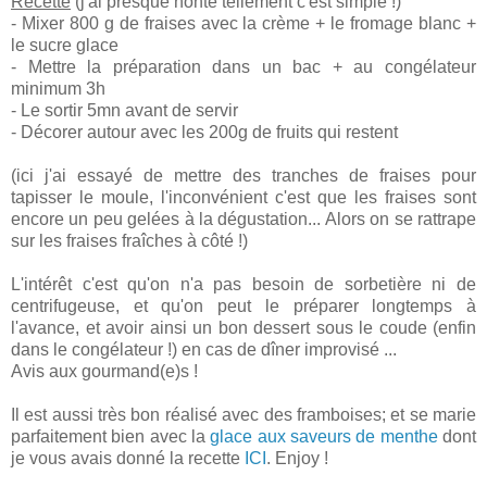
Recette
(j'ai presque honte tellement c'est simple !)
- Mixer 800 g de fraises avec la crème + le fromage blanc +
le sucre glace
- Mettre la préparation dans un bac + au congélateur
minimum 3h
- Le sortir 5mn avant de servir
- Décorer autour avec les 200g de fruits qui restent
(ici j'ai essayé de mettre des tranches de fraises pour
tapisser le moule, l'inconvénient c'est que les fraises sont
encore un peu gelées à la dégustation... Alors on se rattrape
sur les fraises fraîches à côté !)
L'intérêt c'est qu'on n'a pas besoin de sorbetière ni de
centrifugeuse, et qu'on peut le préparer longtemps à
l'avance, et avoir ainsi un bon dessert sous le coude (enfin
dans le congélateur !) en cas de dîner improvisé ...
Avis aux gourmand(e)s !
Il est aussi très bon réalisé avec des framboises; et se marie
parfaitement bien avec la
glace aux saveurs de menthe
dont
je vous avais donné la recette
ICI
. Enjoy !