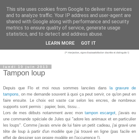
This site uses cookies from Google to deliver its services
and to analyze traffic. Your IP address and user-agent are
shared with Google along with performance and security
metrics to ensure quality of service, generate usage
statistics, and to detect and address abuse.
LEARN MORE
GOT IT
lundi 10 juin 2013
Tampon loup
Depuis que Flo et moi nous sommes lancées dans
la gravure de
tampons
, on me demande souvent à quoi ça peut servir, ce qu'on peut en
faire ensuite. Le choix est vaste car selon les encres, de nombreux
supports sont permis : papier, bois, tissu...
Lors de mes débuts notamment avec mon
tampon escargot
, j'avais eu
une commande spéciale de Jules qui "adore les animaux et en particulier
les loups". Comme j'avais envie de lui faire un petit cadeau, j'ai gravé une
tête de loup à partir d'un modèle que j'ai trouvé en ligne (pas facile en
effet de dessiner son propre modèle en l'occurrence !).