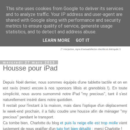
This site uses cookies from Google to deliver its services
and to analyze traffic. Your IP address and user-agent are
shared with Google along with performance and security
metrics to ensure quality of service, generate usage
statistics, and to detect and address abuse.
LEARN MORE
GOT IT
mercredi 27 mars 2013
Housse pour iPad
Depuis Noël dernier, nous sommes équipés d'une tablette tactile et on en
est ravis (merci encore à nos sponsors lillois et grenoblois !). En toute
s
implicité, nous avons surnommé
notre iPad
"my precious", tant il s'est
naturellement inséré dans notre quotidien
.
Il restait pour l'instant à la maison, mais dans l'optique d'un déplacement
le week-end prochain, il a fallu coudre une housse afin de ménager "my
precious" pendant le transport.
Ca tombe bien, Charlotte du blog
et puis la neige elle est trop molle
vient
justement de nous gratifier d'un
tuto fort bien détaillé
: merci Charlotte !