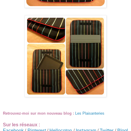
Retrouvez-moi sur mon nouveau blog :
Les Plaisanteries
Sur les réseaux :
Facebook
/
Pinterest
/
Hellocoton
/
Instagram
/
Twitter
/
Blogl