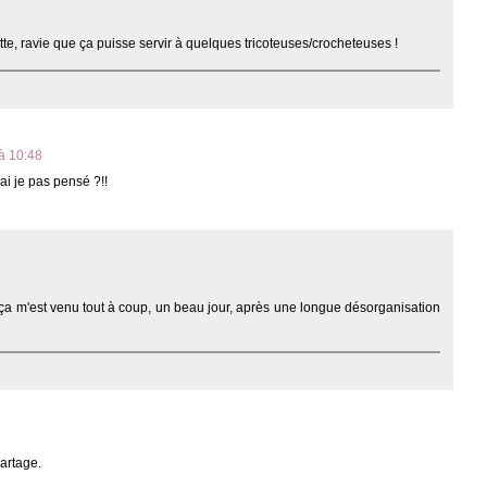
tte, ravie que ça puisse servir à quelques tricoteuses/crocheteuses !
 à 10:48
i je pas pensé ?!!
e ça m'est venu tout à coup, un beau jour, après une longue désorganisation
partage.