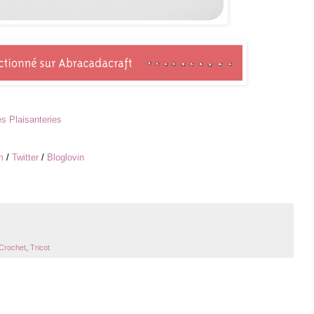
s Plaisanteries
m
/
Twitter
/
Bloglovin
Crochet
,
Tricot