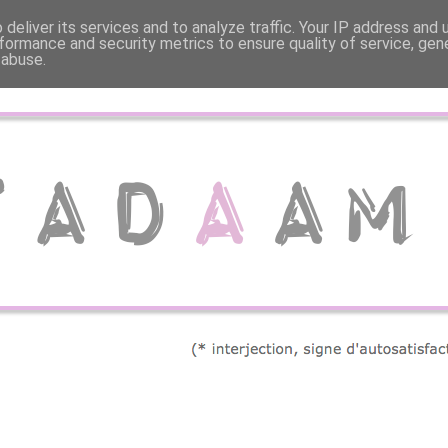
deliver its services and to analyze traffic. Your IP address and
formance and security metrics to ensure quality of service, ge
 abuse.