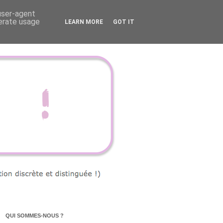
 user-agent
nerate usage
LEARN MORE
GOT IT
QUI SOMMES-NOUS ?