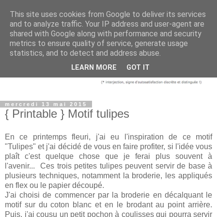
This site uses cookies from Google to deliver its services
and to analyze traffic. Your IP address and user-agent are
shared with Google along with performance and security
metrics to ensure quality of service, generate usage
statistics, and to detect and address abuse.
LEARN MORE
GOT IT
mercredi 13 mai 2015
{ Printable } Motif tulipes
En ce printemps fleuri, j'ai eu l'inspiration de ce motif
"Tulipes" et j'ai décidé de vous en faire profiter, si l'idée vous
plaît c'est quelque chose que je ferai plus souvent à
l'avenir...
Ces trois petites tulipes peuvent servir de base à
plusieurs techniques, notamment la broderie, les appliqués
en flex ou le papier découpé.
J'ai choisi de commencer par la broderie en décalquant le
motif sur du coton blanc et en le brodant au point arrière.
Puis, j'ai cousu un petit pochon à coulisses qui pourra servir