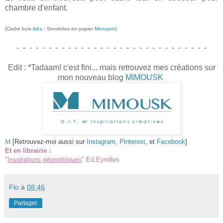
chambre d'enfant.
(Cadre bois
ikéa
- Serviettes en papier
Monoprix
)
- - - - - - - - - - - - - - - - - - - - - - - - - - - - - -
Edit : *Tadaam! c'est fini... mais retrouvez mes créations sur
mon nouveau blog
MIMOUSK
M
[Retrouvez-moi aussi sur
Instagram
,
Pinterest
, et
Facebook
]
Et en librairie :
"
Inspirations géométriques
" Ed.Eyrolles
Flo
à
08:46
Partager