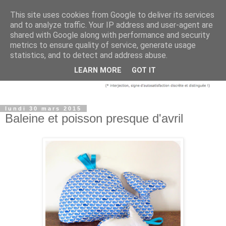
This site uses cookies from Google to deliver its services
and to analyze traffic. Your IP address and user-agent are
shared with Google along with performance and security
metrics to ensure quality of service, generate usage
statistics, and to detect and address abuse.
LEARN MORE
GOT IT
lundi 30 mars 2015
Baleine et poisson presque d'avril