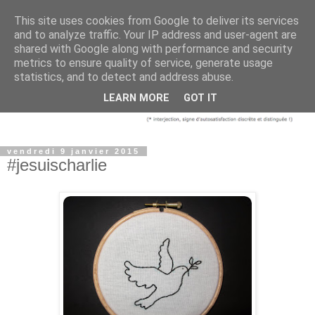
This site uses cookies from Google to deliver its services
and to analyze traffic. Your IP address and user-agent are
shared with Google along with performance and security
metrics to ensure quality of service, generate usage
statistics, and to detect and address abuse.
LEARN MORE
GOT IT
vendredi 9 janvier 2015
#jesuischarlie