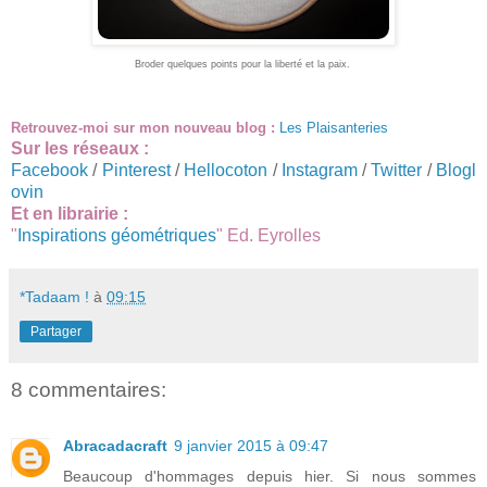
Broder quelques points pour la liberté et la paix.
Retrouvez-moi sur mon nouveau blog :
Les Plaisanteries
Sur les réseaux :
Facebook
/
Pinterest
/
Hellocoton
/
Instagram
/
Twitter
/
Blogl
ovin
Et en librairie :
"
Inspirations géométriques
" Ed. Eyrolles
*Tadaam !
à
09:15
Partager
8 commentaires:
Abracadacraft
9 janvier 2015 à 09:47
Beaucoup d'hommages depuis hier. Si nous sommes