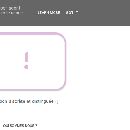
 user-agent
nerate usage
LEARN MORE
GOT IT
QUI SOMMES-NOUS ?