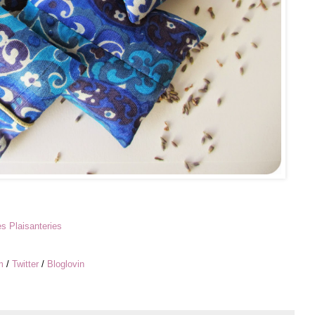
s Plaisanteries
m
/
Twitter
/
Bloglovin