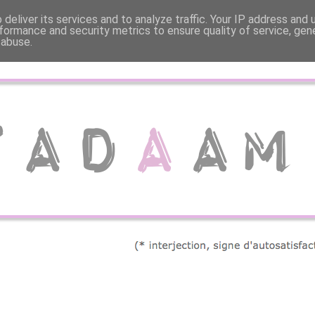
deliver its services and to analyze traffic. Your IP address and
formance and security metrics to ensure quality of service, ge
 abuse.