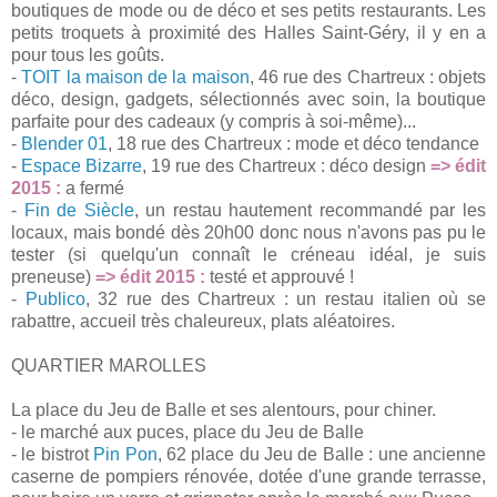
boutiques de mode ou de déco et ses petits restaurants.
Les
petits troquets à proximité des Halles Saint-Géry, il y en a
pour tous les goûts.
-
TOIT la maison de la maison
, 46 rue des Chartreux : objets
déco, design, gadgets, sélectionnés avec soin, la boutique
parfaite pour des cadeaux (y compris à soi-même)...
-
Blender 01
, 18 rue des Chartreux : mode et déco tendance
-
Espace Bizarre
, 19 rue des Chartreux : déco design
=> édit
2015 :
a fermé
-
Fin de Siècle
, un restau hautement recommandé par les
locaux, mais bondé dès 20h00 donc nous n'avons pas pu le
tester (si quelqu'un connaît le créneau idéal, je suis
preneuse)
=> édit 2015 :
testé et approuvé !
-
Publico
, 32 rue des Chartreux : un restau italien où se
rabattre, accueil très chaleureux, plats aléatoires.
QUARTIER MAROLLES
La place du Jeu de Balle et ses alentours, pour chiner.
- le marché aux puces, place du Jeu de Balle
- le bistrot
Pin Pon
, 62 place du Jeu de Balle : u
ne ancienne
caserne de pompiers rénovée, dotée d'une grande terrasse,