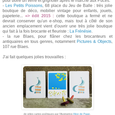
pour boire un verre et grignoter après le marché aux Puces.
-
Les Petits Poissons
, 68 place du Jeu de Balle : très jolie
boutique de déco, mobilier vintage pour enfants, jouets,
papeterie...
=> édit 2015 :
cette boutique a fermé et ne
devrait conserver qu'un e-shop, mais tout à côté de son
ancien emplacement vient d'ouvrir une très jolie boutique
qui fait à la fois brocante et fleuriste :
La Frénésie
.
- la rue Blaes, pour flâner chez les brocanteurs et
antiquaires en tous genres, notamment
Pictures & Objects
,
107 rue Blaes.
J'ai fait quelques jolies trouvailles :
de jolies cartes poétiques par l'illustratrice
Alice de Page
,