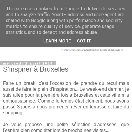
This site uses cookies from Google to deliver its services
and to analyze traffic. Your IP address and user-agent are
shared with Google along with performance and security
metrics to ensure quality of service, generate usage
statistics, and to detect and address abuse.
LEARN MORE
GOT IT
mercredi 2 avril 2014
S'inspirer à Bruxelles
Faire un break, c'est l'occasion de prendre du recul mais
aussi de faire le plein d'inspiration... Le week-end dernier, je
suis allée pour la première fois à Bruxelles et cette ville m'a
enthousiasmée. Comme le temps était clément, nous avons
passé 3 jours à nous promener, rêver en terrasse et faire du
shopping.
Je vous propose une petite sélection d'adresses, que
j'espère bien compléter lors de prochaines visites...