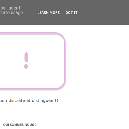
 user-agent
nerate usage
LEARN MORE
GOT IT
QUI SOMMES-NOUS ?