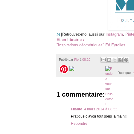
M
[Retrouvez-moi aussi sur
Instagram
,
Pinte
Et en librairie :
"
Inspirations géométriques
" Ed.Eyrolles
Publié par
Flo
à
08:20
Rubrique :
1 commentaire:
Filante
4 mars 2014 à 08:55
Pratique d'avoir tout sous la main!!
Répondre