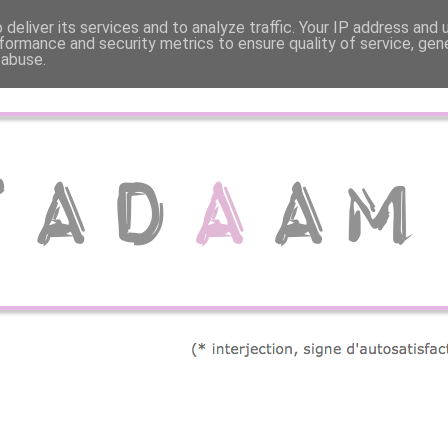
deliver its services and to analyze traffic. Your IP address and
formance and security metrics to ensure quality of service, ge
 abuse.