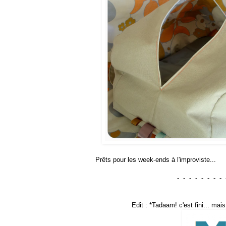
Prêts pour les week-ends à l'improviste...
- - - - - - - - 
Edit : *Tadaam! c'est fini... m