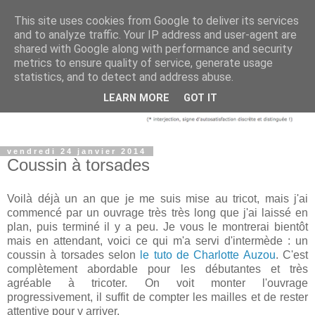
This site uses cookies from Google to deliver its services
and to analyze traffic. Your IP address and user-agent are
shared with Google along with performance and security
metrics to ensure quality of service, generate usage
statistics, and to detect and address abuse.
LEARN MORE
GOT IT
vendredi 24 janvier 2014
Coussin à torsades
Voilà déjà un an que je me suis mise au tricot, mais j'ai
commencé par un ouvrage très très long que j'ai laissé en
plan, puis terminé il y a peu. Je vous le montrerai bientôt
mais en attendant, voici ce qui m'a servi d'intermède : un
coussin à torsades selon
le tuto de Charlotte Auzou
. C'est
complètement abordable pour les débutantes et très
agréable à tricoter. On voit monter l'ouvrage
progressivement, il suffit de compter les mailles et de rester
attentive pour y arriver.