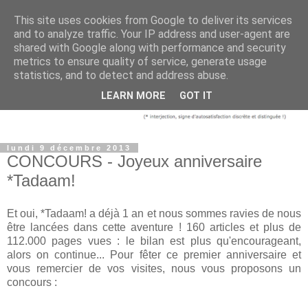
This site uses cookies from Google to deliver its services
and to analyze traffic. Your IP address and user-agent are
shared with Google along with performance and security
metrics to ensure quality of service, generate usage
statistics, and to detect and address abuse.
LEARN MORE
GOT IT
lundi 9 décembre 2013
CONCOURS - Joyeux anniversaire
*Tadaam!
Et oui, *Tadaam! a déjà 1 an et nous sommes ravies de nous
être lancées dans cette aventure ! 160 articles et plus de
112.000 pages vues : le bilan est plus qu'encourageant,
alors on continue... Pour fêter ce premier anniversaire et
vous remercier de vos visites
, nous vous proposons un
concours :