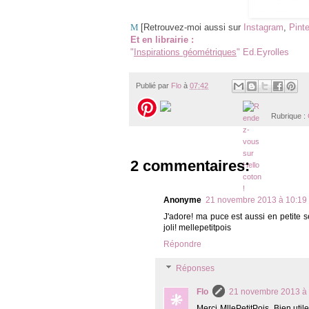
M
[Retrouvez-moi aussi sur
Instagram
,
Pinte
Et en librairie :
"
Inspirations géométriques
" Ed.Eyrolles
Publié par
Flo
à
07:42
Rubrique :
2 commentaires:
Anonyme
21 novembre 2013 à 10:19
J'adore! ma puce est aussi en petite sec
joli! mellepetitpois
Répondre
Réponses
Flo
21 novembre 2013 à 
Merci MllePetitPois. Bien uti