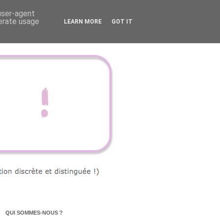
 user-agent
nerate usage
LEARN MORE
GOT IT
QUI SOMMES-NOUS ?