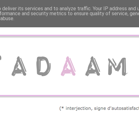
deliver its services and to analyze traffic. Your IP address and
formance and security metrics to ensure quality of service, ge
 abuse.