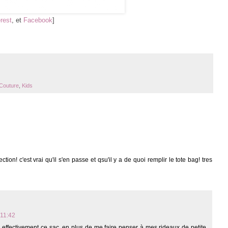
rest
, et
Facebook
]
Couture
,
Kids
tion! c'est vrai qu'il s'en passe et qsu'il y a de quoi remplir le tote bag! tres
11:42
le effectivement ce sac, en plus de me faire penser à mes rideaux de petite