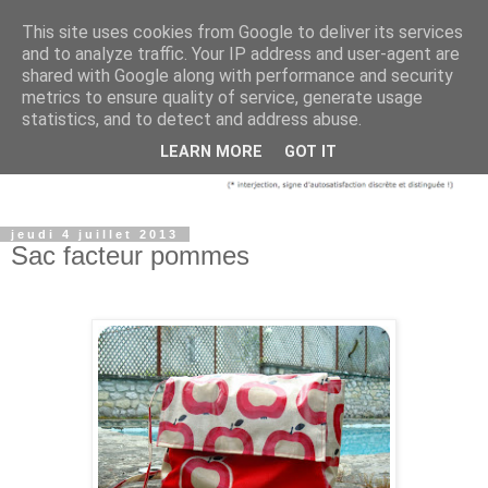
This site uses cookies from Google to deliver its services
and to analyze traffic. Your IP address and user-agent are
shared with Google along with performance and security
metrics to ensure quality of service, generate usage
statistics, and to detect and address abuse.
LEARN MORE
GOT IT
jeudi 4 juillet 2013
Sac facteur pommes