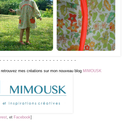
- - - - - - - - - - - - - - - - - - - - - -
ais retrouvez mes créations sur mon nouveau blog
MIMOUSK
rest
, et
Facebook
]