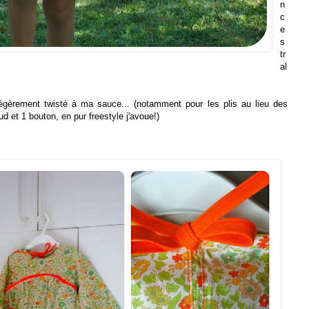
n
c
e
s
tr
al
légèrement twisté à ma sauce... (notamment pour les plis au lieu des
d et 1 bouton, en pur freestyle j'avoue!)