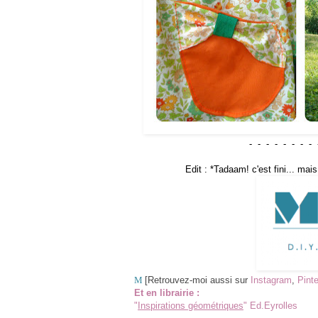
- - - - - - - - 
Edit : *Tadaam! c'est fini... m
M
[Retrouvez-moi aussi sur
Instagram
,
Pinte
Et en librairie :
"
Inspirations géométriques
" Ed.Eyrolles