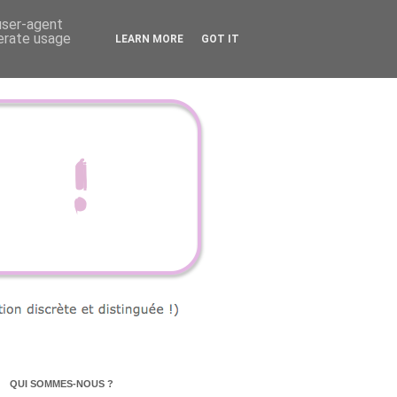
 user-agent
nerate usage
LEARN MORE
GOT IT
QUI SOMMES-NOUS ?