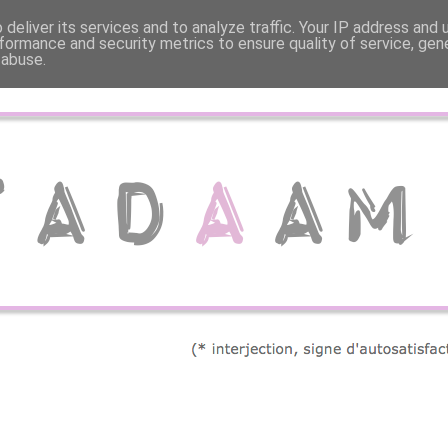
deliver its services and to analyze traffic. Your IP address and
formance and security metrics to ensure quality of service, ge
 abuse.