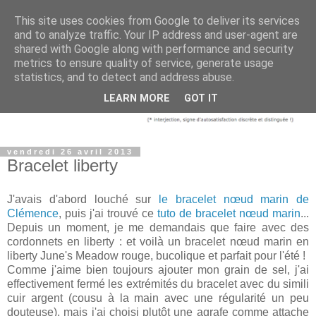
This site uses cookies from Google to deliver its services
and to analyze traffic. Your IP address and user-agent are
shared with Google along with performance and security
metrics to ensure quality of service, generate usage
statistics, and to detect and address abuse.
LEARN MORE
GOT IT
vendredi 26 avril 2013
Bracelet liberty
J'avais d'abord louché sur
le bracelet nœud marin de
Clémence
, puis j'ai trouvé ce
tuto de bracelet nœud marin
...
Depuis un moment, je me demandais que faire avec des
cordonnets en liberty : et voilà un bracelet nœud marin en
liberty June's Meadow rouge, bucolique et parfait pour l'été !
Comme j'aime bien toujours ajouter mon grain de sel, j'ai
effectivement fermé les extrémités du bracelet avec du simili
cuir argent (cousu à la main avec une régularité un peu
douteuse), mais j'ai choisi plutôt une agrafe comme attache