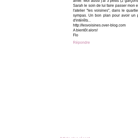
amie. Moi aussi j'ai 3 petits (2 garçons
Sarah le soin de lui faire passer mon e
l'atelier "les voisines", dans le quar
sympas. Un bon plan pour avoir un 
d'intérêts...
http://lesvoisines.over-blog.com
A bientôt alors!
Flo
Répondre