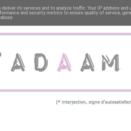
deliver its services and to analyze traffic. Your IP address and
formance and security metrics to ensure quality of service, ge
 abuse.