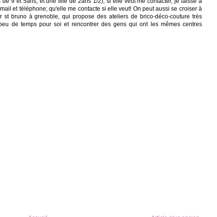
 de 9 et 5ans, et une fille de 2ans 1/2); si elle veut me contacter, je laisse à
mail et téléphone; qu'elle me contacte si elle veut! On peut aussi se croiser à
tier st bruno à grenoble, qui propose des ateliers de brico-déco-couture très
peu de temps pour soi et rencontrer des gens qui ont les mêmes centres