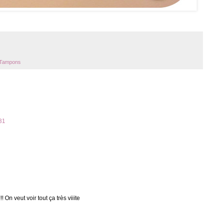
Tampons
:31
! On veut voir tout ça très viiite