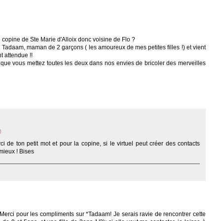
copine de Ste Marie d'Alloix donc voisine de Flo ?
se Tadaam, maman de 2 garçons ( les amoureux de mes petites filles !) et vient
nt attendue !!
 que vous mettez toutes les deux dans nos envies de bricoler des merveilles
0
i de ton petit mot et pour la copine, si le virtuel peut créer des contacts
 mieux ! Bises
! Merci pour les compliments sur *Tadaam! Je serais ravie de rencontrer cette