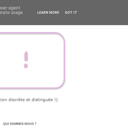
 user-agent
nerate usage
LEARN MORE
GOT IT
QUI SOMMES-NOUS ?