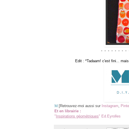
- - - - - - - - 
Edit : *Tadaam! c'est fini... m
M
[Retrouvez-moi aussi sur
Instagram
,
Pinte
Et en librairie :
"
Inspirations géométriques
" Ed.Eyrolles