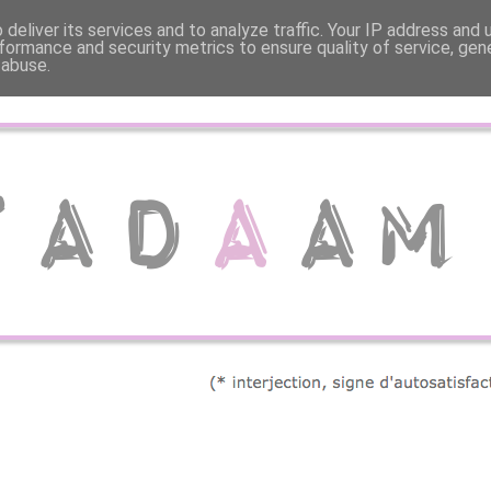
deliver its services and to analyze traffic. Your IP address and
formance and security metrics to ensure quality of service, ge
 abuse.