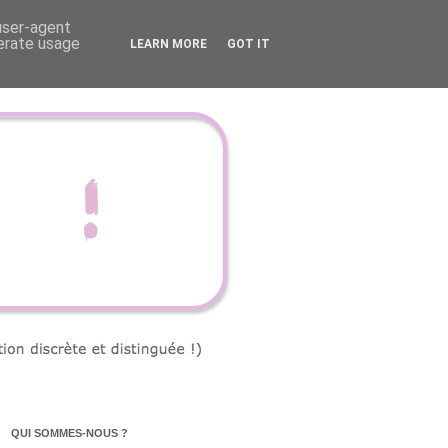
 user-agent
nerate usage
LEARN MORE
GOT IT
QUI SOMMES-NOUS ?