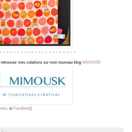
- - - - - - - - - - - - - - - - - - - - - -
ais retrouvez mes créations sur mon nouveau blog
MIMOUSK
rest
, et
Facebook
]