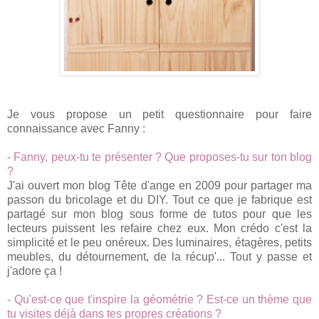
Je vous propose un petit questionnaire pour faire
connaissance avec Fanny :
- Fanny, peux-tu te présenter ? Que proposes-tu sur ton blog
?
J'ai ouvert mon blog T
ête d'ange en 2009 pour partager ma
passon du bricolage et du DIY. Tout ce que j
e fabrique est
partagé sur mon blog sous forme de tutos pour que les
lecteurs puissent le
s refaire chez eux. Mon crédo c'
est la
simplicité et le peu onéreux. Des luminaires, étagères
, petits
meubles, du détourn
ement
, de la récup'...
Tout
y passe e
t
j'adore ça !
- Qu'est-ce que t'insp
i
re la géométrie ? Est-ce un thème que
tu visites
déjà dans tes propres créations ?