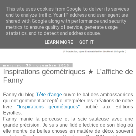
This site uses cookies from Google to deliver its services
and to analyze traffic. Your IP address and user-agent are
shared with Google along with performance and security
metrics to ensure quality of service, generate usage
statistics, and to detect and address abuse.
LEARN MORE
GOT IT
mercredi 30 novembre 2016
Inspirations géométriques ★ L'affiche de
Fanny
Fanny du blog
Tête d'ange
ouvre le bal des ambassadrices
qui ont gentiment accepté d'interpréter les créations de notre
livre
"Inspirations géométriques"
publié aux Editions
Eyrolles.
Fanny manie la perceuse et la scie sauteuse avec une
grande précision. Je suis une fidèle lectrice de son blog où
elle montre de belles choses en matière de déco, souvent