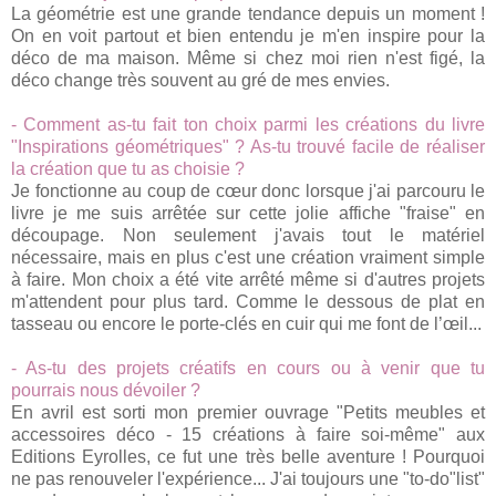
La géométrie est une grande tendance depuis un moment !
On en voit partout et bien entendu je m'en inspire pour la
déco de ma maison. Même si chez moi rien n'est figé, la
déco change très souvent au gré de mes envies.
- Comment as-tu fait ton choix pa
rmi les créations du livre
"Inspirations géométriques" ? As-tu trouvé facile de réaliser
la création que tu as choisie ?
Je fonctionne au coup de
cœur donc lor
sque j'ai parcouru le
livre je me suis arrêtée sur cette jol
ie affiche "fraise
" en
découpage. Non seulement j'a
vais tout le matériel
n
écessaire, mais en plus c'est une création vraiment simple
à faire. Mon choix a été vite arrêté même si d'autres projets
m'attend
ent pour plus tard. Comme le dessous de plat en
tasseau ou encore le porte-clés en cuir qui me font de
l’œil...
-
As-tu d
es projets créatifs en cours ou à venir que tu
pourrais nous dévo
iler
?
En avril est sorti mon premier ouvrage "Petits meubles et
accessoires déco - 15 créations à fa
ire soi-même" aux
Editions Eyrolles, ce fut une très belle aventure ! Pourquoi
ne pas renouveler l'expérience... J'ai toujours une
"to-do"list"